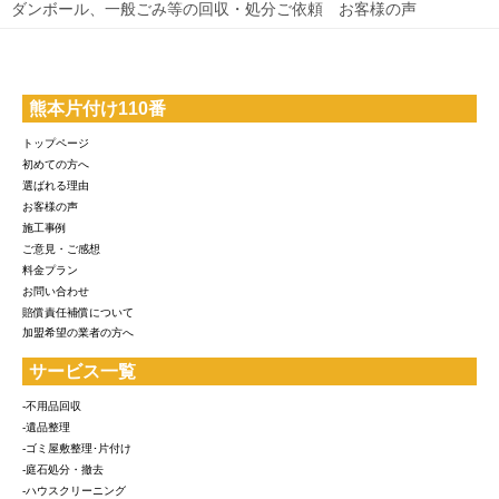
ダンボール、一般ごみ等の回収・処分ご依頼 お客様の声
熊本片付け110番
トップページ
初めての方へ
選ばれる理由
お客様の声
施工事例
ご意見・ご感想
料金プラン
お問い合わせ
賠償責任補償について
加盟希望の業者の方へ
サービス一覧
-不用品回収
-遺品整理
-ゴミ屋敷整理･片付け
-庭石処分・撤去
-ハウスクリーニング