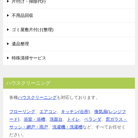
片付け・掃除代行
不用品回収
ゴミ屋敷片付け(整理)
遺品整理
特殊清掃サービス
ハウスクリーニング
各種
ハウスクリーニング
も対応しております。
フローリング
、
エアコン
、
キッチン(台所)
、
換気扇(レンジフ
ード)
、
浴室・浴槽
、
洗面台
、
トイレ
、
ベランダ
、
窓ガラス・
サッシ・網戸・雨戸
、
洗濯機・洗濯槽
など、すべてお任せく
ださい。