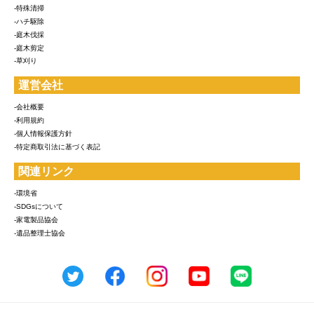
-特殊清掃
-ハチ駆除
-庭木伐採
-庭木剪定
-草刈り
運営会社
-会社概要
-利用規約
-個人情報保護方針
-特定商取引法に基づく表記
関連リンク
-環境省
-SDGsについて
-家電製品協会
-遺品整理士協会