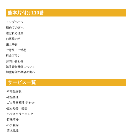
熊本片付け110番
トップページ
初めての方へ
選ばれる理由
お客様の声
施工事例
ご意見・ご感想
料金プラン
お問い合わせ
賠償責任補償について
加盟希望の業者の方へ
サービス一覧
-不用品回収
-遺品整理
-ゴミ屋敷整理･片付け
-庭石処分・撤去
-ハウスクリーニング
-特殊清掃
-ハチ駆除
-庭木伐採