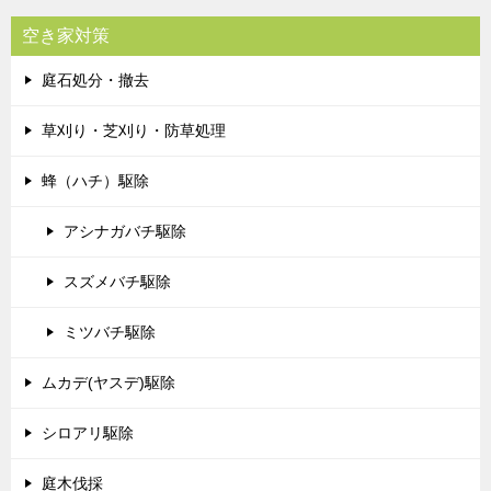
空き家対策
庭石処分・撤去
草刈り・芝刈り・防草処理
蜂（ハチ）駆除
アシナガバチ駆除
スズメバチ駆除
ミツバチ駆除
ムカデ(ヤスデ)駆除
シロアリ駆除
庭木伐採