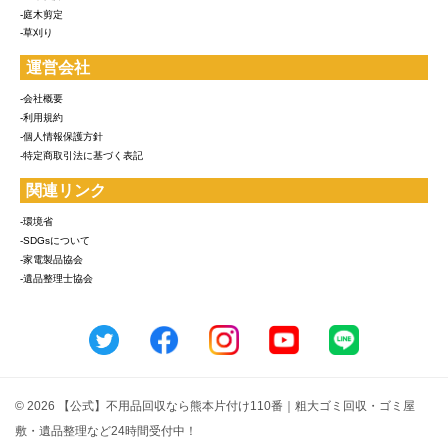
-庭木剪定
-草刈り
運営会社
-会社概要
-利用規約
-個人情報保護方針
-特定商取引法に基づく表記
関連リンク
-環境省
-SDGsについて
-家電製品協会
-遺品整理士協会
© 2026 【公式】不用品回収なら熊本片付け110番｜粗大ゴミ回収・ゴミ屋
敷・遺品整理など24時間受付中！