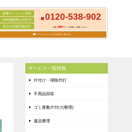
各種クレジット対応
0120-538-902
24時間夜間も対応中
安心の1億円保証付
無料
見積り
です。お気軽にご相談ください！
メールフォームでのお問い合わせ
サービス一覧情報
片付け・掃除代行
不用品回収
ゴミ屋敷片付け(整理)
遺品整理