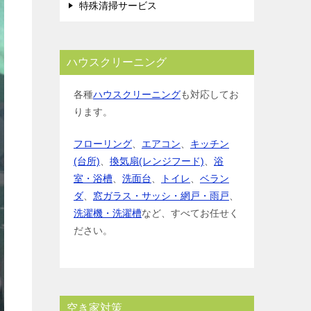
特殊清掃サービス
ハウスクリーニング
各種
ハウスクリーニング
も対応してお
ります。
フローリング
、
エアコン
、
キッチン
(台所)
、
換気扇(レンジフード)
、
浴
室・浴槽
、
洗面台
、
トイレ
、
ベラン
ダ
、
窓ガラス・サッシ・網戸・雨戸
、
洗濯機・洗濯槽
など、すべてお任せく
ださい。
空き家対策