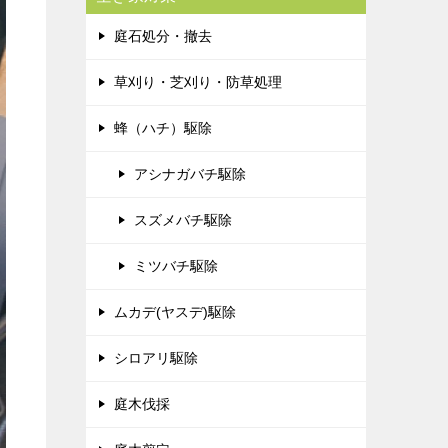
庭石処分・撤去
草刈り・芝刈り・防草処理
蜂（ハチ）駆除
アシナガバチ駆除
スズメバチ駆除
ミツバチ駆除
ムカデ(ヤスデ)駆除
シロアリ駆除
庭木伐採