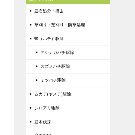
庭石処分・撤去
草刈り・芝刈り・防草処理
蜂（ハチ）駆除
アシナガバチ駆除
スズメバチ駆除
ミツバチ駆除
ムカデ(ヤスデ)駆除
シロアリ駆除
庭木伐採