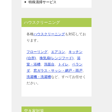
特殊清掃サービス
ハウスクリーニング
各種
ハウスクリーニング
も対応してお
ります。
フローリング
、
エアコン
、
キッチン
(台所)
、
換気扇(レンジフード)
、
浴
室・浴槽
、
洗面台
、
トイレ
、
ベラン
ダ
、
窓ガラス・サッシ・網戸・雨戸
、
洗濯機・洗濯槽
など、すべてお任せく
ださい。
空き家対策