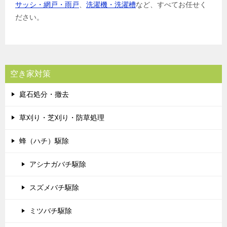
サッシ・網戸・雨戸
、
洗濯機・洗濯槽
など、すべてお任せく
ださい。
空き家対策
庭石処分・撤去
草刈り・芝刈り・防草処理
蜂（ハチ）駆除
アシナガバチ駆除
スズメバチ駆除
ミツバチ駆除