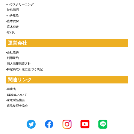
-ハウスクリーニング
-特殊清掃
-ハチ駆除
-庭木伐採
-庭木剪定
-草刈り
運営会社
-会社概要
-利用規約
-個人情報保護方針
-特定商取引法に基づく表記
関連リンク
-環境省
-SDGsについて
-家電製品協会
-遺品整理士協会