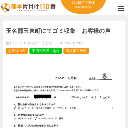
365日年中無休
熊本全域対応
玉名郡玉東町にてゴミ収集 お客様の声
更新日：
2016年6月3日
公開日：
2015年9月29日
お客様の声
不用品回収・処分
玉名郡玉東町