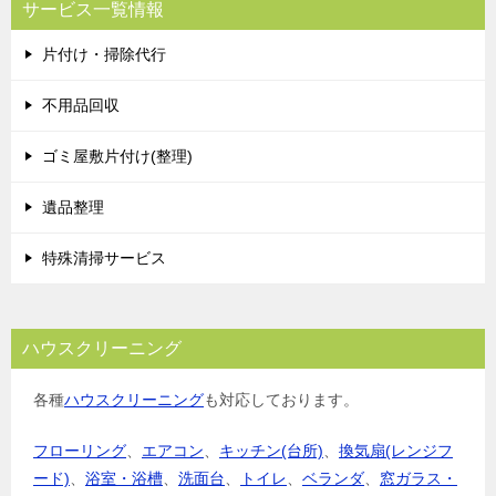
サービス一覧情報
ゲ
片付け・掃除代行
ー
シ
不用品回収
ョ
ゴミ屋敷片付け(整理)
ン
遺品整理
特殊清掃サービス
ハウスクリーニング
各種
ハウスクリーニング
も対応しております。
フローリング
、
エアコン
、
キッチン(台所)
、
換気扇(レンジフ
ード)
、
浴室・浴槽
、
洗面台
、
トイレ
、
ベランダ
、
窓ガラス・