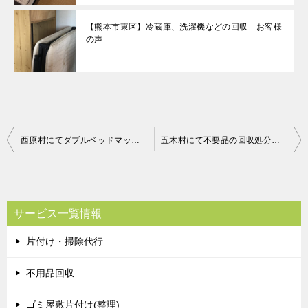
【熊本市東区】冷蔵庫、洗濯機などの回収 お客様
の声
投
西原村にてダブルベッドマットレス回収 お客様の声
五木村にて不要品の回収処分 お客さまの声
稿
ナ
ビ
サービス一覧情報
ゲ
片付け・掃除代行
ー
シ
不用品回収
ョ
ゴミ屋敷片付け(整理)