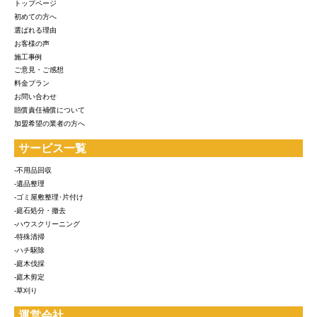
トップページ
初めての方へ
選ばれる理由
お客様の声
施工事例
ご意見・ご感想
料金プラン
お問い合わせ
賠償責任補償について
加盟希望の業者の方へ
サービス一覧
-不用品回収
-遺品整理
-ゴミ屋敷整理･片付け
-庭石処分・撤去
-ハウスクリーニング
-特殊清掃
-ハチ駆除
-庭木伐採
-庭木剪定
-草刈り
運営会社