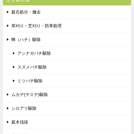
庭石処分・撤去
草刈り・芝刈り・防草処理
蜂（ハチ）駆除
アシナガバチ駆除
スズメバチ駆除
ミツバチ駆除
ムカデ(ヤスデ)駆除
シロアリ駆除
庭木伐採