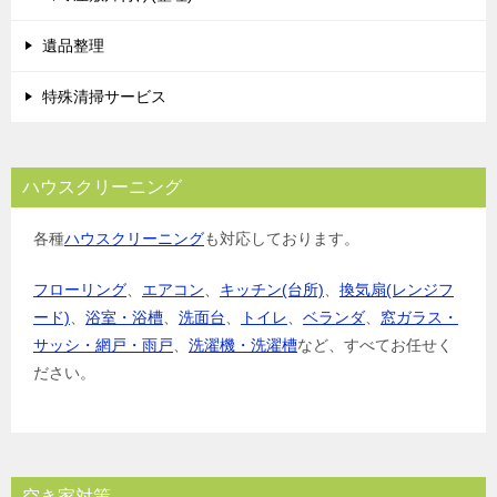
ン
遺品整理
特殊清掃サービス
ハウスクリーニング
各種
ハウスクリーニング
も対応しております。
フローリング
、
エアコン
、
キッチン(台所)
、
換気扇(レンジフ
ード)
、
浴室・浴槽
、
洗面台
、
トイレ
、
ベランダ
、
窓ガラス・
サッシ・網戸・雨戸
、
洗濯機・洗濯槽
など、すべてお任せく
ださい。
空き家対策