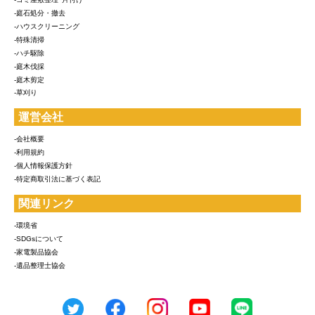
-庭石処分・撤去
-ハウスクリーニング
-特殊清掃
-ハチ駆除
-庭木伐採
-庭木剪定
-草刈り
運営会社
-会社概要
-利用規約
-個人情報保護方針
-特定商取引法に基づく表記
関連リンク
-環境省
-SDGsについて
-家電製品協会
-遺品整理士協会