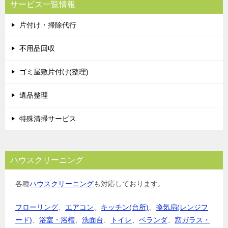
サービス一覧情報
片付け・掃除代行
不用品回収
ゴミ屋敷片付け(整理)
遺品整理
特殊清掃サービス
ハウスクリーニング
各種
ハウスクリーニング
も対応しております。
フローリング
、
エアコン
、
キッチン(台所)
、
換気扇(レンジフ
ード)
、
浴室・浴槽
、
洗面台
、
トイレ
、
ベランダ
、
窓ガラス・