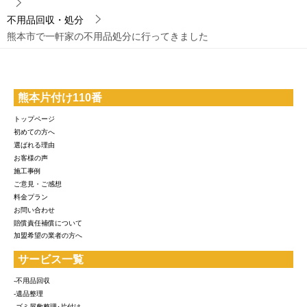
不用品回収・処分
熊本市で一軒家の不用品処分に行ってきました
熊本片付け110番
トップページ
初めての方へ
選ばれる理由
お客様の声
施工事例
ご意見・ご感想
料金プラン
お問い合わせ
賠償責任補償について
加盟希望の業者の方へ
サービス一覧
-不用品回収
-遺品整理
-ゴミ屋敷整理･片付け