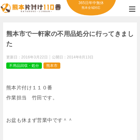
365日年中無休
熊本全域対応
熊本市で一軒家の不用品処分に行ってきまし
た
更新日：
2016年3月22日
公開日：
2014年8月13日
不用品回収・処分
熊本市
熊本片付け１１０番
作業担当 竹田です。
お盆も休まず営業中です＾＾