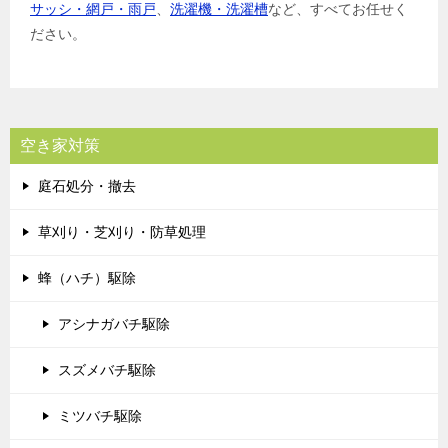
サッシ・網戸・雨戸
、
洗濯機・洗濯槽
など、すべてお任せく
ださい。
空き家対策
庭石処分・撤去
草刈り・芝刈り・防草処理
蜂（ハチ）駆除
アシナガバチ駆除
スズメバチ駆除
ミツバチ駆除