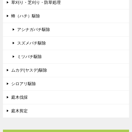
草刈り・芝刈り・防草処理
蜂（ハチ）駆除
アシナガバチ駆除
スズメバチ駆除
ミツバチ駆除
ムカデ(ヤスデ)駆除
シロアリ駆除
庭木伐採
庭木剪定