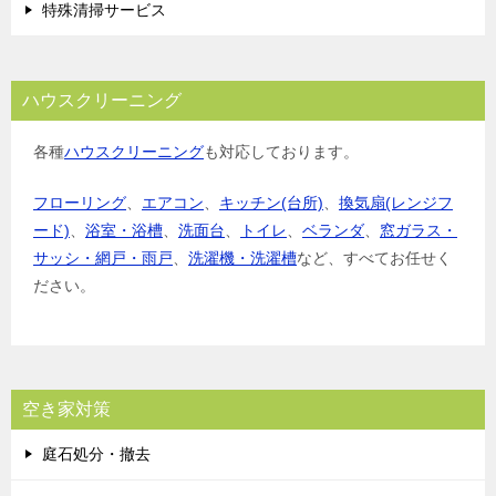
特殊清掃サービス
ハウスクリーニング
各種
ハウスクリーニング
も対応しております。
フローリング
、
エアコン
、
キッチン(台所)
、
換気扇(レンジフ
ード)
、
浴室・浴槽
、
洗面台
、
トイレ
、
ベランダ
、
窓ガラス・
サッシ・網戸・雨戸
、
洗濯機・洗濯槽
など、すべてお任せく
ださい。
空き家対策
庭石処分・撤去