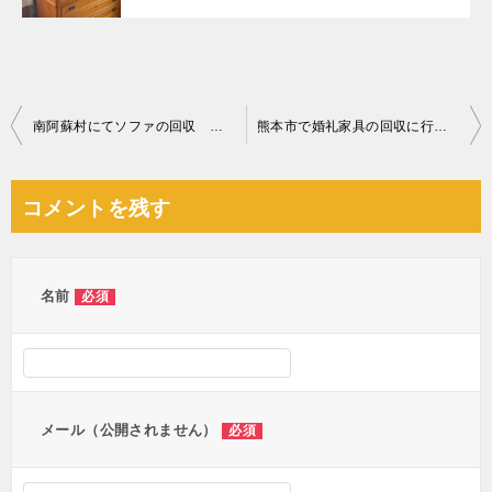
投
南阿蘇村にてソファの回収 お客様の声
熊本市で婚礼家具の回収に行ってきます
稿
ナ
コメントを残す
ビ
ゲ
ー
名前
必須
シ
ョ
ン
メール（公開されません）
必須