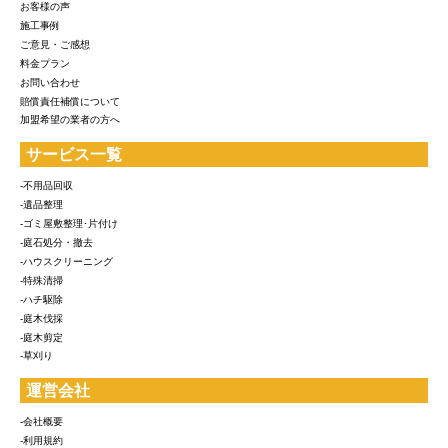
お客様の声
施工事例
ご意見・ご感想
料金プラン
お問い合わせ
賠償責任補償について
加盟希望の業者の方へ
サービス一覧
-不用品回収
-遺品整理
-ゴミ屋敷整理･片付け
-庭石処分・撤去
-ハウスクリーニング
-特殊清掃
-ハチ駆除
-庭木伐採
-庭木剪定
-草刈り
運営会社
-会社概要
-利用規約