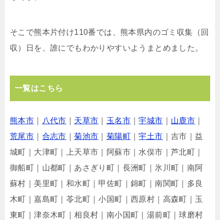
そこで熊本片付け110番では、熊本県内のゴミ収集（回
収）日を、誰にでもわかりやすいようまとめました。
一覧はこちら
熊本市
｜
八代市
｜
天草市
｜
玉名市
｜
宇城市
｜
山鹿市
｜
荒尾市
｜
合志市
｜
菊池市
｜
菊陽町
｜
宇土市
｜吉市｜益
城町｜大津町｜上天草市｜阿蘇市｜水俣市｜芦北町｜
御船町｜山都町｜あさぎり町｜長洲町｜氷川町｜南阿
蘇村｜美里町｜和水町｜甲佐町｜錦町｜南関町｜多良
木町｜嘉島町｜苓北町｜小国町｜西原村｜高森町｜玉
東町｜津奈木町｜相良村｜南小国町｜湯前町｜球磨村