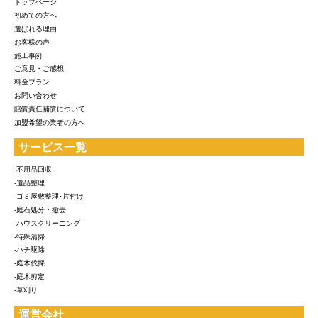
トップページ
初めての方へ
選ばれる理由
お客様の声
施工事例
ご意見・ご感想
料金プラン
お問い合わせ
賠償責任補償について
加盟希望の業者の方へ
サービス一覧
-不用品回収
-遺品整理
-ゴミ屋敷整理･片付け
-庭石処分・撤去
-ハウスクリーニング
-特殊清掃
-ハチ駆除
-庭木伐採
-庭木剪定
-草刈り
運営会社