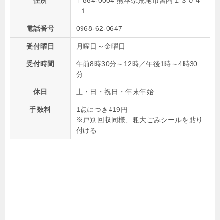
住所
〒864-0004 熊本県荒尾市宮内１３０４
−１
電話番号
0968-62-0647
受付曜日
月曜日～金曜日
受付時間
午前8時30分～12時／午後1時～4時30
分
休日
土・日・祝日・年末年始
手数料
1点につき419円
※戸別回収同様、粗大ごみシールを貼り
付ける