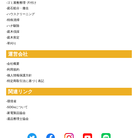
-ゴミ屋敷整理･片付け
-庭石処分・撤去
-ハウスクリーニング
-特殊清掃
-ハチ駆除
-庭木伐採
-庭木剪定
-草刈り
運営会社
-会社概要
-利用規約
-個人情報保護方針
-特定商取引法に基づく表記
関連リンク
-環境省
-SDGsについて
-家電製品協会
-遺品整理士協会