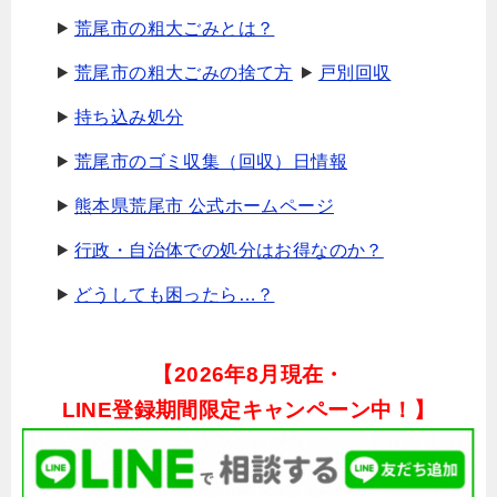
荒尾市の粗大ごみとは？
荒尾市の粗大ごみの捨て方
戸別回収
持ち込み処分
荒尾市のゴミ収集（回収）日情報
熊本県荒尾市 公式ホームページ
行政・自治体での処分はお得なのか？
どうしても困ったら…？
【
2026年8月現在・
LINE登録期間限定キャンペーン中！】