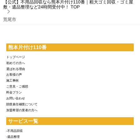
【公式】不用品回収なら熊本片付け110番｜粗大ゴミ回収・ゴミ屋
敷・遺品整理など24時間受付中！
TOP
荒尾市
熊本片付け110番
トップページ
初めての方へ
選ばれる理由
お客様の声
施工事例
ご意見・ご感想
料金プラン
お問い合わせ
賠償責任補償について
加盟希望の業者の方へ
サービス一覧
-不用品回収
-遺品整理